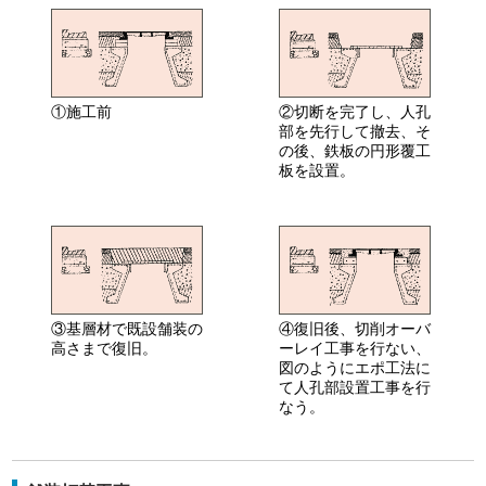
①施工前
②切断を完了し、人孔
部を先行して撤去、そ
の後、鉄板の円形覆工
板を設置。
③基層材で既設舗装の
④復旧後、切削オーバ
高さまで復旧。
ーレイ工事を行ない、
図のようにエポ工法に
て人孔部設置工事を行
なう。