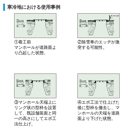
寒冷地における使用事例
①着工前
②除雪車のエッヂが激
マンホールが道路面よ
突する可能性。
り凸起した状態。
③マンホール天端上に
④エポ工法で仕上げた
リング状の型枠を設置
後に型枠を撤去し、マ
して、既設舗装面と同
ンホールの天端を道路
一の高さにしてエポ工
面より下げた状態。
法仕上げ。