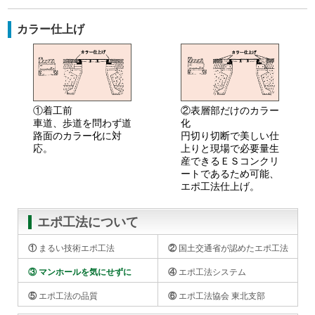
カラー仕上げ
①着工前
②表層部だけのカラー
車道、歩道を問わず道
化
路面のカラー化に対
円切り切断で美しい仕
応。
上りと現場で必要量生
産できるＥＳコンクリ
ートであるため可能、
エポ工法仕上げ。
エポ工法について
① まるい技術エポ工法
② 国土交通省が認め
たエポ工法
③ マンホールを気に
せずに
④ エポ工法システム
⑤ エポ工法の品質
⑥ エポ工法協会 東北
支部