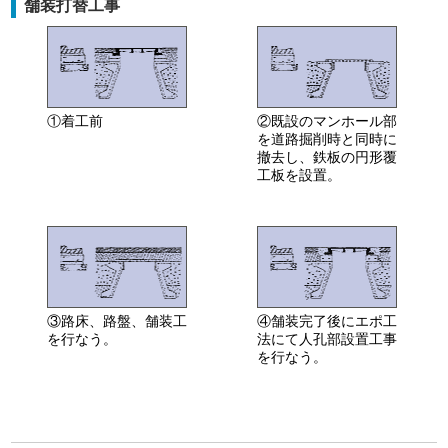
舗装打替工事
①着工前
②既設のマンホール部
を道路掘削時と同時に
撤去し、鉄板の円形覆
工板を設置。
③路床、路盤、舗装工
④舗装完了後にエポ工
を行なう。
法にて人孔部設置工事
を行なう。