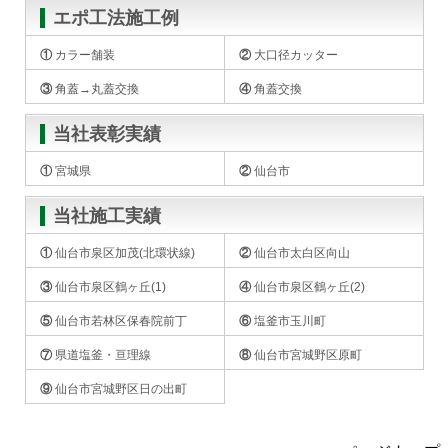
エポ工法施工例
① カラー舗装
② 大口径カッター
③ 角蓋→丸蓋交換
④ 角蓋交換
当社表彰実績
① 宮城県
② 仙台市
当社施工実績
① 仙台市泉区加茂(北
環状線)
② 仙台市太白区向山
③ 仙台市泉区鶴ヶ丘
(1)
④ 仙台市泉区鶴ヶ丘
(2)
⑤ 仙台市若林区保春
院前丁
⑥ 塩釜市玉川町
⑦ 県道塩釜・亘理線
⑧ 仙台市宮城野区原町
⑨ 仙台市宮城野区日
の出町