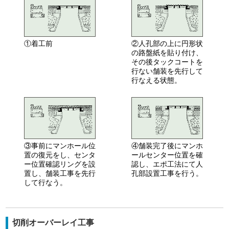
①着工前
②人孔部の上に円形状
の路盤紙を貼り付け、
その後タックコートを
行ない舗装を先行して
行なえる状態。
③事前にマンホール位
④舗装完了後にマンホ
置の復元をし、センタ
ールセンター位置を確
ー位置確認リングを設
認し、エポ工法にて人
置し、舗装工事を先行
孔部設置工事を行う。
して行なう。
切削オーバーレイ工事