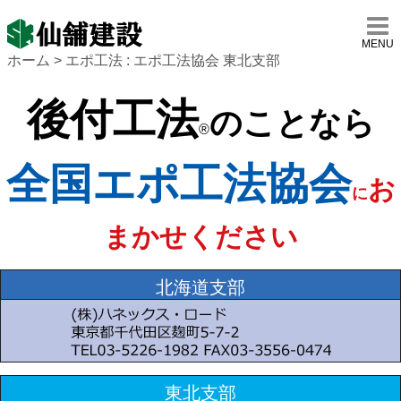
MENU
ホーム
> エポ工法 : エポ工法協会 東北支部
後付工法
のことなら
®
全国エポ工法協会
お
に
まかせください
北海道支部
東北支部