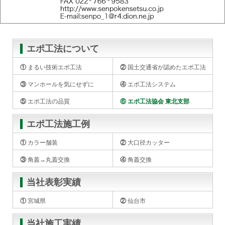
エポ工法について
① まるい技術エポ工法
② 国土交通省が認め
たエポ工法
③ マンホールを気に
せずに
④ エポ工法システム
⑤ エポ工法の品質
⑥ エポ工法協会 東北
支部
エポ工法施工例
① カラー舗装
② 大口径カッター
③ 角蓋→丸蓋交換
④ 角蓋交換
当社表彰実績
① 宮城県
② 仙台市
当社施工実績